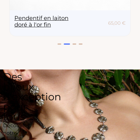
Pendentif en laiton
65,00
€
doré à l'or fin
Des
bijoux
d'exception
pour
tous
Découvrez
notre