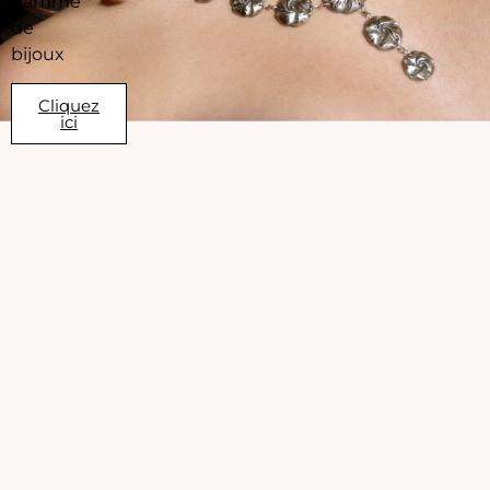
gamme
de
bijoux
Cliquez
ici