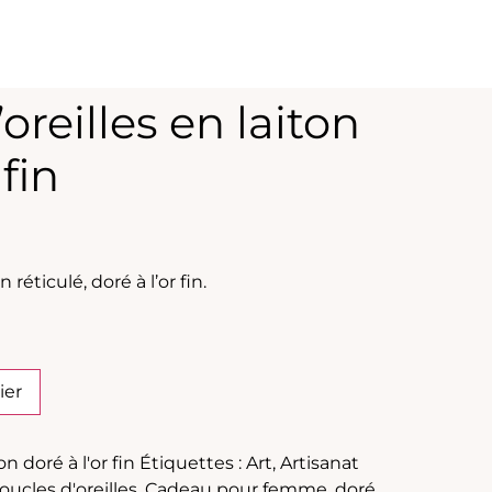
oreilles en laiton
 fin
 réticulé, doré à l’or fin.
ier
on doré à l'or fin
Étiquettes :
Art
,
Artisanat
oucles d'oreilles
,
Cadeau pour femme
,
doré
,