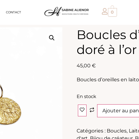
0
CONTACT
Boucles d’
doré à l’or
45,00
€
Boucles d’oreilles en laiton
En stock
Ajouter au pan
Catégories :
Boucles
,
Lait
d'art
,
Bijou de créateur
,
B